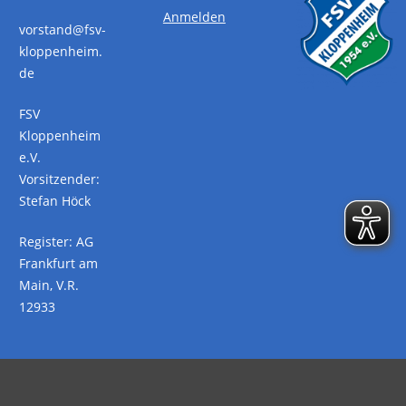
Anmelden
vorstand@fsv-
kloppenheim.
de
FSV
Kloppenheim
e.V.
Vorsitzender:
Stefan Höck
Register: AG
Frankfurt am
Main, V.R.
12933