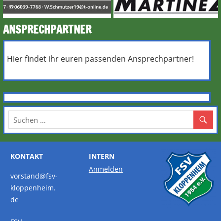
ANSPRECHPARTNER
Hier findet ihr euren passenden Ansprechpartner!
KONTAKT
INTERN
Anmelden
vorstand@fsv-
kloppenheim.
de