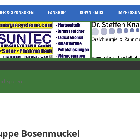
NER & SPONSOREN
FANSHOP
DOWNLOADS
IMPRESSU
nd Spielen
ruppe Bosenmuckel