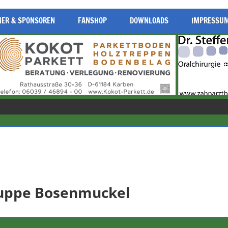
NER & SPONSOREN
FANSHOP
DOWNLOADS
IMPRESSU
ruppe Bosenmuckel